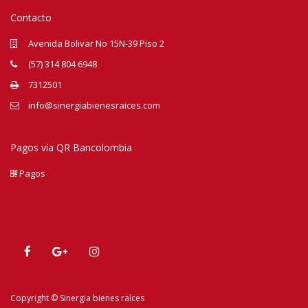
Contacto
Avenida Bolivar No 15N-39 Piso 2
(57) 314 804 6948
7312501
info@sinergiabienesraices.com
Pagos vía QR Bancolombia
Pagos
Copyright © Sinergia bienes raíces