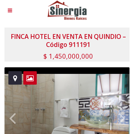
FINCA HOTEL EN VENTA EN QUINDIO –
Código 911191
$ 1,450,000,000
herehereherehereherehereherehereherehereherehereherehereher