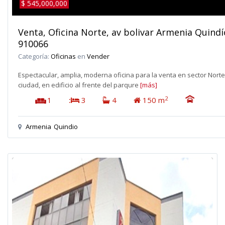
$ 545,000,000
Venta, Oficina Norte, av bolivar Armenia Quind
910066
Categoría:
Oficinas
en
Vender
Espectacular, amplia, moderna oficina para la venta en sector Norte
ciudad, en edificio al frente del parqure
[más]
2
1
:
3
4
150 m
Armenia
Quindio