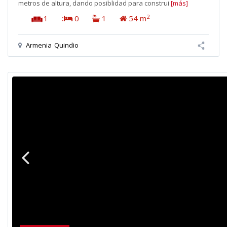
metros de altura, dando posiblidad para construi
[más]
2
1
:
0
1
54 m
Armenia
Quindio