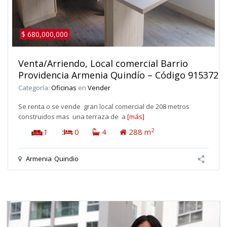
$ 680,000,000
Venta/Arriendo, Local comercial Barrio
Providencia Armenia Quindío – Código 915372
Categoría:
Oficinas
en
Vender
Se renta o se vende gran local comercial de 208 metros
construidos mas una terraza de a
[más]
2
1
:
0
4
288 m
Armenia
Quindio