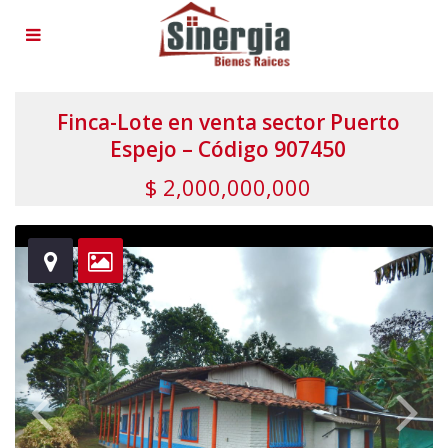
Finca-Lote en venta sector Puerto
Espejo – Código 907450
$ 2,000,000,000
herehereherehereherehereherehereherehereherehere