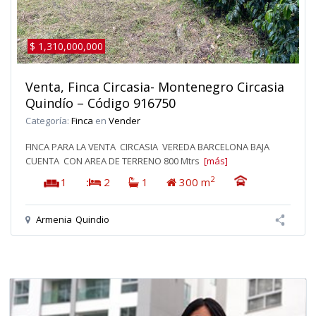
$ 1,310,000,000
Venta, Finca Circasia- Montenegro Circasia
Quindío – Código 916750
Categoría:
Finca
en
Vender
FINCA PARA LA VENTA CIRCASIA VEREDA BARCELONA BAJA
CUENTA CON AREA DE TERRENO 800 Mtrs
[más]
2
1
:
2
1
300 m
Armenia
Quindio