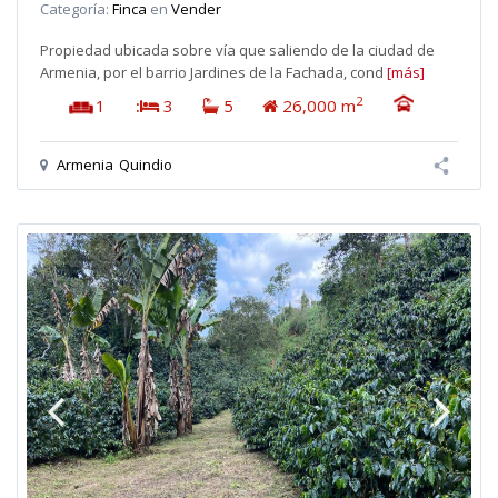
Categoría:
Finca
en
Vender
Propiedad ubicada sobre vía que saliendo de la ciudad de
Armenia, por el barrio Jardines de la Fachada, cond
[más]
2
1
:
3
5
26,000 m
Armenia
Quindio