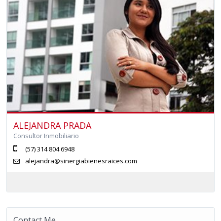
ALEJANDRA PRADA
Consultor Inmobiliario
(57) 314 804 6948
alejandra@sinergiabienesraices.com
Contact Me