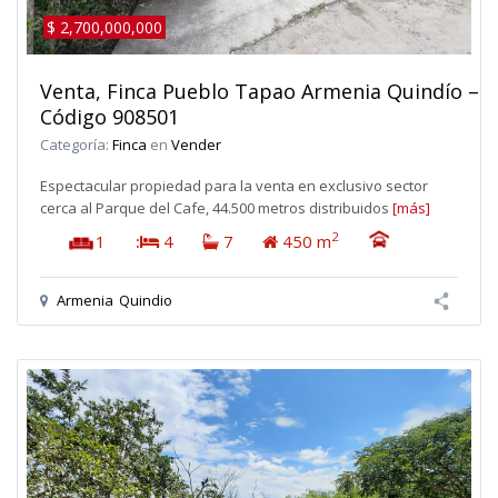
$ 2,700,000,000
Venta, Finca Pueblo Tapao Armenia Quindío –
Código 908501
Categoría:
Finca
en
Vender
Espectacular propiedad para la venta en exclusivo sector
cerca al Parque del Cafe, 44.500 metros distribuidos
[más]
2
1
:
4
7
450 m
Armenia
Quindio