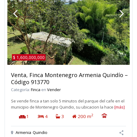
$ 1,600,000,000
Venta, Finca Montenegro Armenia Quindío –
Código 913770
Categoría:
Finca
en
Vender
Se vende finca a tan solo 5 minutos del parque del cafe en el
municipio de Montenegro Quindio, su ubicacion la hace
[más]
2
1
:
4
3
200 m
Armenia
Quindio