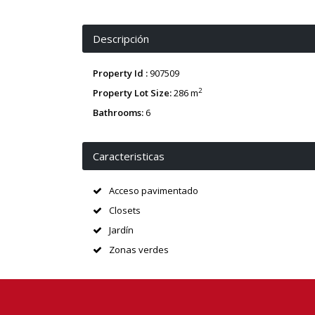
Descripción
Property Id :
907509
2
Property Lot Size:
286 m
Bathrooms:
6
Caracteristicas
Acceso pavimentado
Closets
Jardín
Zonas verdes