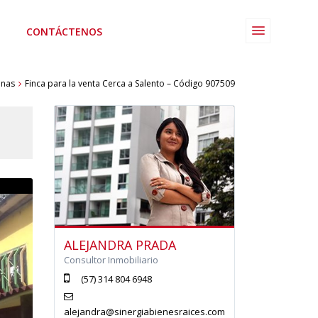
CONTÁCTENOS
inas
Finca para la venta Cerca a Salento – Código 907509
eherehereherehere
ALEJANDRA PRADA
Consultor Inmobiliario
(57) 314 804 6948
alejandra@sinergiabienesraices.com