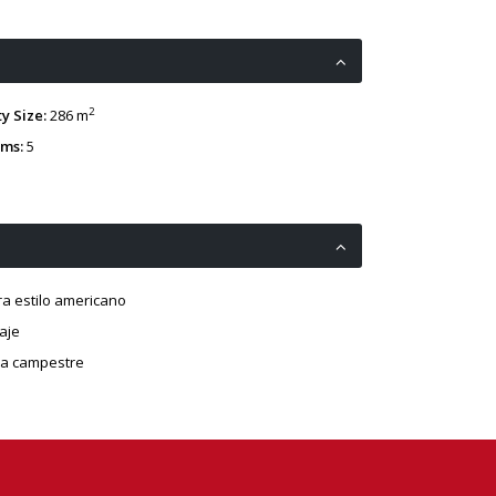
2
y Size:
286 m
ms:
5
ra estilo americano
aje
a campestre