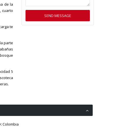
na de la
, cuarto
carga te
la parte
 cabañas
 bosque
acidad 5
scoteca
eras.
:
Colombia