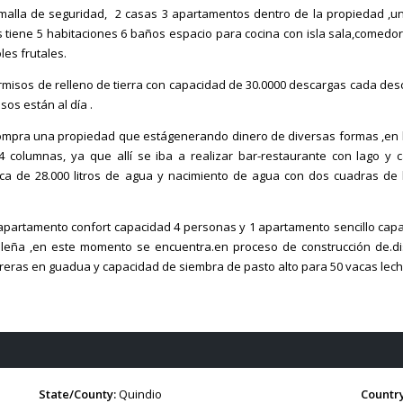
 malla de seguridad, 2 casas 3 apartamentos dentro de la propiedad ,u
tiene 5 habitaciones 6 baños espacio para cocina con isla sala,comedor
les frutales.
permisos de relleno de tierra con capacidad de 30.0000 descargas cada des
os están al día .
compra una propiedad que estágenerando dinero de diversas formas ,en 
4 columnas, ya que allí se iba a realizar bar-restaurante con lago y
ica de 28.000 litros de agua y nacimiento de agua con dos cuadras de
partamento confort capacidad 4 personas y 1 apartamento sencillo cap
leña ,en este momento se encuentra.en proceso de construcción de.di
reras en guadua y capacidad de siembra de pasto alto para 50 vacas lech
State/County:
Quindio
Country