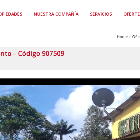
OPIEDADES
NUESTRA COMPAÑÍA
SERVICIOS
OFERTE
Home
Ofic
lento – Código 907509
ereherehereherehereherehereherehereherehereherehereherehereher