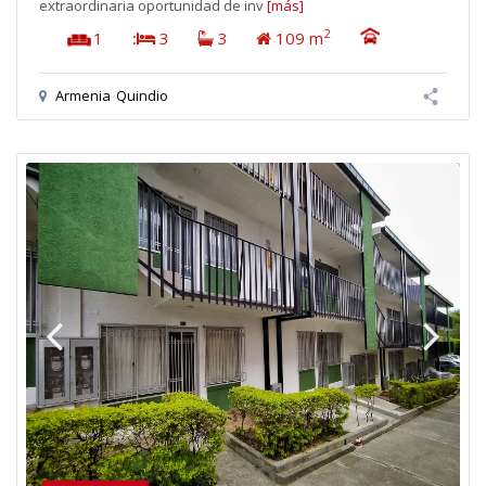
extraordinaria oportunidad de inv
[más]
2
1
:
3
3
109 m
Armenia
Quindio