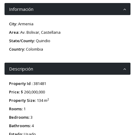
Información
City:
Armenia
Area:
Av. Bolivar
,
Castellana
State/County:
Quindio
Country:
Colombia
Descripción
Property Id :
381481
Price:
$ 260,000,000
2
Property Size:
134 m
Rooms:
1
Bedrooms:
3
Bathrooms:
4
Estado:
Usado