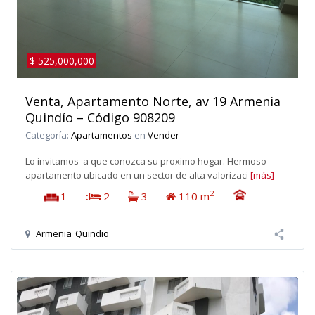
$ 525,000,000
Venta, Apartamento Norte, av 19 Armenia
Quindío – Código 908209
Categoría:
Apartamentos
en
Vender
Lo invitamos a que conozca su proximo hogar. Hermoso
apartamento ubicado en un sector de alta valorizaci
[más]
2
1
:
2
3
110 m
Armenia
Quindio