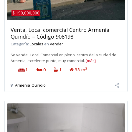
$ 190,000,000
Venta, Local comercial Centro Armenia
Quindío – Código 908198
Categoría:
Locales
en
Vender
Se vende Local Comercial en pleno centro de la ciudad de
Armenia, excelente punto, muy comercial.
[más]
2
1
:
0
1
38 m
Armenia
Quindio