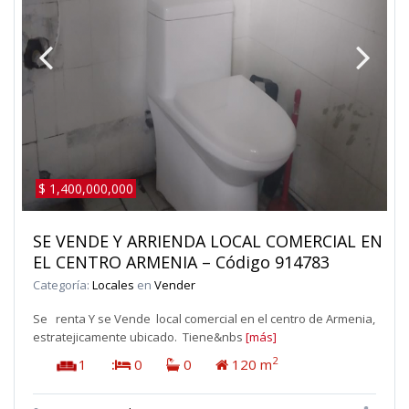
$ 1,400,000,000
SE VENDE Y ARRIENDA LOCAL COMERCIAL EN
EL CENTRO ARMENIA – Código 914783
Categoría:
Locales
en
Vender
Se renta Y se Vende local comercial en el centro de Armenia,
estratejicamente ubicado. Tiene&nbs
[más]
2
1
:
0
0
120 m