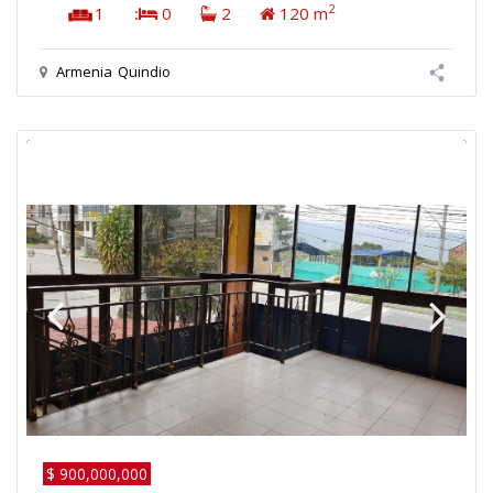
2
1
:
0
2
120 m
Armenia
Quindio
$ 900,000,000