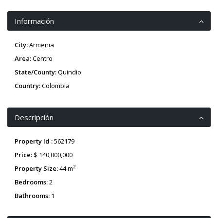
Información
City:
Armenia
Area:
Centro
State/County:
Quindio
Country:
Colombia
Descripción
Property Id :
562179
Price:
$ 140,000,000
2
Property Size:
44 m
Bedrooms:
2
Bathrooms:
1