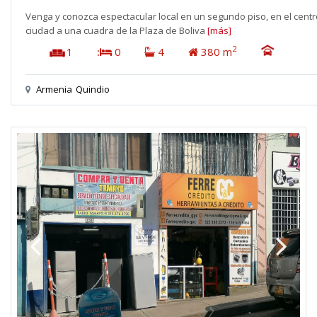
Venga y conozca espectacular local en un segundo piso, en el centr
ciudad a una cuadra de la Plaza de Boliva
[más]
2
1
:
0
4
380 m
Armenia
Quindio