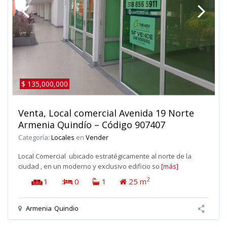
$ 135,000,000
Venta, Local comercial Avenida 19 Norte
Armenia Quindío – Código 907407
Categoría:
Locales
en
Vender
Local Comercial ubicado estratégicamente al norte de la
ciudad , en un moderno y exclusivo edificio so
[más]
2
1
:
0
1
25 m
Armenia
Quindio