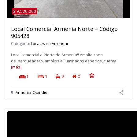
$ 9,520,000
Local Comercial Armenia Norte – Código
905428
Categoría:
Locales
en
Arrendar
Local comercial al Norte de Armenia!! Amplia zona
de parqueadero, amplios e iluminados espacios, cuenta
[más]
1
:
1
2
0
Armenia
Quindio