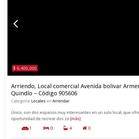
$ 6,400,000
Arriendo, Local comercial Avenida bolivar Arme
Quindío – Código 905606
Categoría:
Locales
en
Arrendar
Único, son dos espacios muy interesantes en un solo local, que ofr
oportunidad de recrear dos zo
[más]
1
:
0
4
0