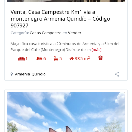
Venta, Casa Campestre Km1 via a
montenegro Armenia Quindío – Código
907927
Categoría:
Casas Campestre
en
Vender
Magnifica casa turistica a 20 minutos de Armenia y a 5 km del
Parque del Cafe (Montenegro) Disfrute del m
[más]
2
1
:
6
5
335 m
Armenia
Quindio