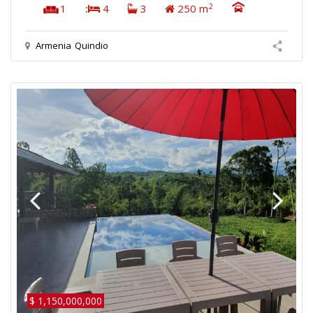
2
1
:
4
3
250 m
Armenia
Quindio
$ 1,150,000,000