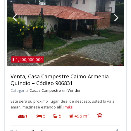
$ 1,400,000,000
Venta, Casa Campestre Caimo Armenia
Quindío – Código 906831
Categoría:
Casas Campestre
en
Vender
Este sera su próximo lugar ideal de descaso, usted lo va a
amar. Imagínese estando allí,
[más]
2
1
:
5
5
496 m