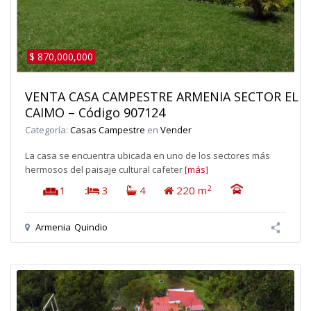
$ 870,000,000
VENTA CASA CAMPESTRE ARMENIA SECTOR EL
CAIMO – Código 907124
Categoría:
Casas Campestre
en
Vender
La casa se encuentra ubicada en uno de los sectores más
hermosos del paisaje cultural cafeter
[más]
2
1
:
3
4
220 m
Armenia
Quindio