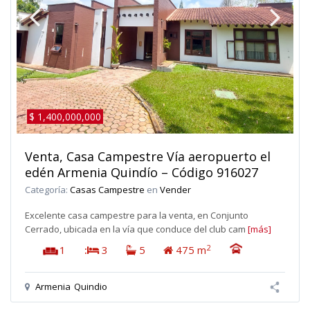
$ 1,400,000,000
Venta, Casa Campestre Vía aeropuerto el
edén Armenia Quindío – Código 916027
Categoría:
Casas Campestre
en
Vender
Excelente casa campestre para la venta, en Conjunto
Cerrado, ubicada en la vía que conduce del club cam
[más]
2
1
:
3
5
475 m
Armenia
Quindio