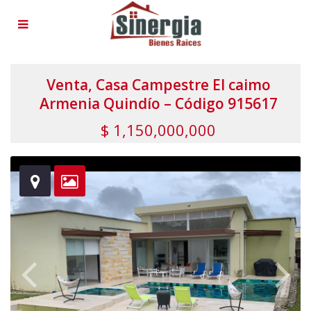
Venta, Casa Campestre El caimo
Armenia Quindío – Código 915617
$ 1,150,000,000
herehereherehereherehereherehereherehere