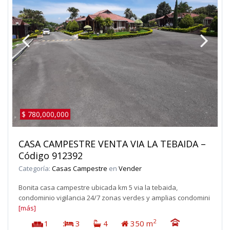
$ 780,000,000
CASA CAMPESTRE VENTA VIA LA TEBAIDA –
Código 912392
Categoría:
Casas Campestre
en
Vender
Bonita casa campestre ubicada km 5 via la tebaida,
condominio vigilancia 24/7 zonas verdes y amplias condomini
[más]
2
1
:
3
4
350 m