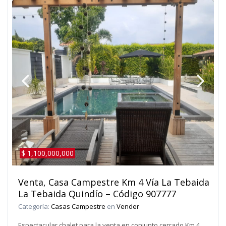
$ 1,100,000,000
Venta, Casa Campestre Km 4 Vía La Tebaida
La Tebaida Quindío – Código 907777
Categoría:
Casas Campestre
en
Vender
Espectacular chalet para la venta en conjunto cerrado Km 4