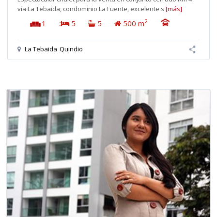
vía La Tebaida, condominio La Fuente, excelente s
[más]
2
1
:
5
5
500 m
La Tebaida
Quindio