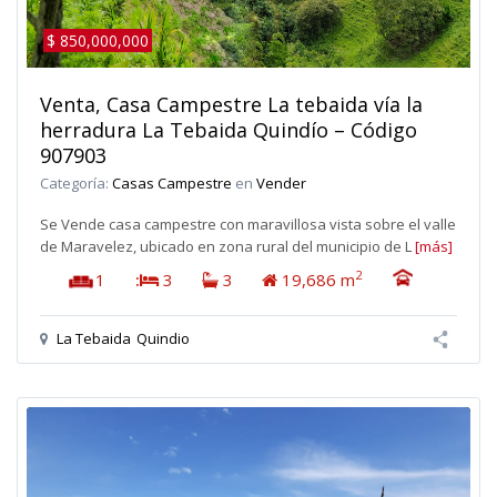
$ 850,000,000
Venta, Casa Campestre La tebaida vía la
herradura La Tebaida Quindío – Código
907903
Categoría:
Casas Campestre
en
Vender
Se Vende casa campestre con maravillosa vista sobre el valle
de Maravelez, ubicado en zona rural del municipio de L
[más]
2
1
:
3
3
19,686 m
La Tebaida
Quindio