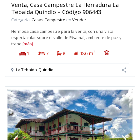
Venta, Casa Campestre La Herradura La
Tebaida Quindío – Código 906443
Categoría:
Casas Campestre
en
Vender
Hermosa casa campestre para la venta, con una vista
espectacular sobre el valle de Pisamal, ambiente de paz y
tranq
[más]
2
1
:
7
8
486 m
La Tebaida
Quindio