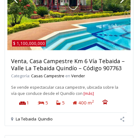
$ 1,100,000,000
Venta, Casa Campestre Km 6 Vía Tebaida –
Valle La Tebaida Quindío – Código 907763
Categoría:
Casas Campestre
en
Vender
Se vende espectacular casa campestre, ubicada sobre la
vía que conduce desde el Quindío con
[más]
2
1
:
5
5
400 m
La Tebaida
Quindio